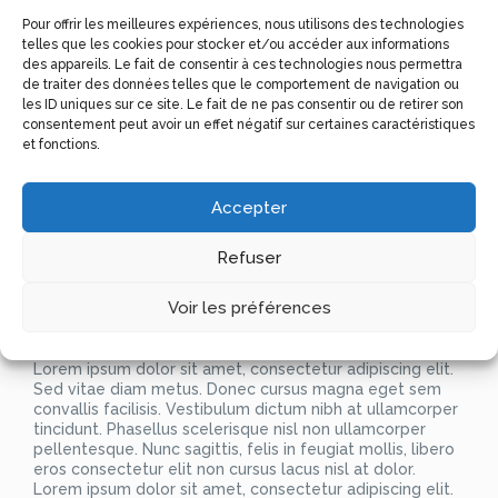
Lorem ipsum dolor sit amet, consectetur adipiscing elit.
Pour offrir les meilleures expériences, nous utilisons des technologies
Sed vitae diam metus. Donec cursus magna eget sem
telles que les cookies pour stocker et/ou accéder aux informations
convallis facilisis. Vestibulum dictum nibh at ullamcorper
des appareils. Le fait de consentir à ces technologies nous permettra
tincidunt. Phasellus scelerisque nisl non ullamcorper
de traiter des données telles que le comportement de navigation ou
pellentesque. Nunc sagittis, felis in feugiat mollis, libero
les ID uniques sur ce site. Le fait de ne pas consentir ou de retirer son
eros consectetur elit non cursus lacus nisl at dolor.
consentement peut avoir un effet négatif sur certaines caractéristiques
Lorem ipsum dolor sit amet, consectetur adipiscing elit.
et fonctions.
Sed vitae diam metus. Donec cursus magna eget sem
convallis facilisis. Vestibulum dictum nibh at ullamcorper
tincidunt. Phasellus scelerisque nisl non ullamcorper
Accepter
pellentesque. Nunc sagittis, felis in feugiat mollis, libero
eros consectetur elit non cursus lacus nisl at dolor.
Lorem ipsum dolor sit amet, consectetur adipiscing elit.
Refuser
Sed vitae diam metus. Donec cursus magna eget sem
convallis facilisis. Vestibulum dictum nibh at ullamcorper
Voir les préférences
tincidunt. Phasellus scelerisque nisl non ullamcorper
pellentesque. Nunc sagittis, felis in feugiat mollis, libero
eros consectetur elit non cursus lacus nisl at dolor.
Lorem ipsum dolor sit amet, consectetur adipiscing elit.
Sed vitae diam metus. Donec cursus magna eget sem
convallis facilisis. Vestibulum dictum nibh at ullamcorper
tincidunt. Phasellus scelerisque nisl non ullamcorper
pellentesque. Nunc sagittis, felis in feugiat mollis, libero
eros consectetur elit non cursus lacus nisl at dolor.
Lorem ipsum dolor sit amet, consectetur adipiscing elit.