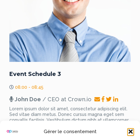
Event Schedule 3
08:00 - 08:45
John Doe
/ CEO at Crown.io
Lorem ipsum dolor sit amet, consectetur adipiscing elit.
Sed vitae diam metus. Donec cursus magna eget sem
convallis facilisis. Vestibulum dictum nibh at ullamcorper
tincidunt. Phasellus scelerisque nisl non ullamcorper
Gérer le consentement
pellentesque. Nunc sagittis, felis in feugiat mollis, libero
eros consectetur elit non cursus lacus nisl at dolor.