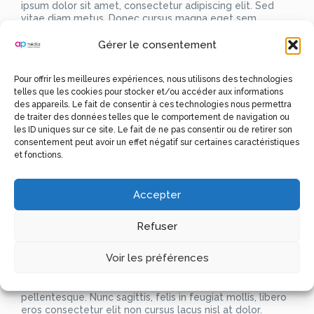
ipsum dolor sit amet, consectetur adipiscing elit. Sed
vitae diam metus. Donec cursus magna eget sem
convallis facilisis. Vestibulum dictum nibh at ullamcorper
tincidunt. Phasellus scelerisque nisl non ullamcorper
Gérer le consentement
pellentesque. Nunc sagittis, felis in feugiat mollis, libero
eros consectetur elit non cursus lacus nisl at dolor.
Pour offrir les meilleures expériences, nous utilisons des technologies
telles que les cookies pour stocker et/ou accéder aux informations
Lorem ipsum dolor sit amet, consectetur adipiscing elit.
des appareils. Le fait de consentir à ces technologies nous permettra
Sed vitae diam metus. Donec cursus magna eget sem
de traiter des données telles que le comportement de navigation ou
convallis facilisis. Vestibulum dictum nibh at ullamcorper
les ID uniques sur ce site. Le fait de ne pas consentir ou de retirer son
tincidunt. Phasellus scelerisque nisl non ullamcorper
consentement peut avoir un effet négatif sur certaines caractéristiques
pellentesque. Nunc sagittis, felis in feugiat mollis, libero
et fonctions.
eros consectetur elit non cursus lacus nisl at dolor.
Lorem ipsum dolor sit amet, consectetur adipiscing elit.
Sed vitae diam metus. Donec cursus magna eget sem
Accepter
convallis facilisis. Vestibulum dictum nibh at ullamcorper
tincidunt. Phasellus scelerisque nisl non ullamcorper
pellentesque. Nunc sagittis, felis in feugiat mollis, libero
Refuser
eros consectetur elit non cursus lacus nisl at dolor.Lorem
ipsum dolor sit amet, consectetur adipiscing elit. Sed
Voir les préférences
vitae diam metus. Donec cursus magna eget sem
convallis facilisis. Vestibulum dictum nibh at ullamcorper
tincidunt. Phasellus scelerisque nisl non ullamcorper
pellentesque. Nunc sagittis, felis in feugiat mollis, libero
eros consectetur elit non cursus lacus nisl at dolor.